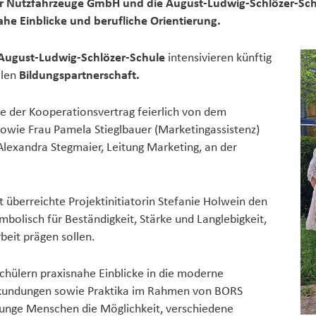
 Nutzfahrzeuge GmbH und die August-Ludwig-Schlözer-Schule
ahe Einblicke und berufliche Orientierung.
August-Ludwig-Schlözer-Schule
intensivieren künftig
llen
Bildungspartnerschaft.
 der Kooperationsvertrag feierlich von dem
owie Frau Pamela Stieglbauer (Marketingassistenz)
lexandra Stegmaier, Leitung Marketing, an der
t überreichte Projektinitiatorin Stefanie Holwein den
mbolisch für Beständigkeit, Stärke und Langlebigkeit,
eit prägen sollen.
Schülern praxisnahe Einblicke in die moderne
erkundungen sowie Praktika im Rahmen von BORS
 junge Menschen die Möglichkeit, verschiedene