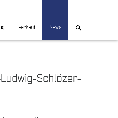
ng
Verkauf
News
-Ludwig-Schlözer-