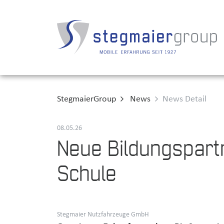
StegmaierGroup
News
News Detail
08.05.26
Neue Bildungspart
Schule
Stegmaier Nutzfahrzeuge GmbH